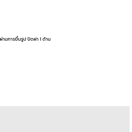
่านการขึ้นรูป ปิดฝา 1 ด้าน