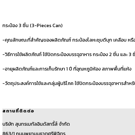
กระป๋อง 3 ชิ้น (3-Pieces Can)
-คุณลักษณะที่สำคัญของผลิตภัณฑ์ กระป๋องโลหะชุบดีบุก เคลือบ หรือไม
-วิธีการใช้ผลิตภัณฑ์ ใช้ปิดกระป๋องบรรจุอาหาร กระป๋อง 2 ชิ้น และ 3 ชิ
-อายุผลิตภัณฑ์และการเก็บรักษา 1 ปี ที่อุณหภูมิห้อง สภาพพื้นที่แห้ง
-วัตถุประสงค์การใช้และกลุ่มผู้บริโภค ใช้ปิดกระป๋องบรรจุอาหารส
สถานที่ติดต่อ
บริษัท สุนทรเมทัลอินดัสทรี้ส์ จำกัด
863/1 ถนนพยามนธาตุศรีพิจิตร