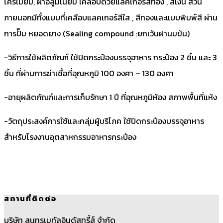
โครเมียม, ฝาอลูมิเนียม เคลือบด้วยแลคเกอร์สีทอง , สีเงิน ส่วน
ภายนอกมีทั้งแบบที่เคลือบแลคเกอร์สีใส , สีทองและแบบพิมพ์สี ผ่าน
การปั๊ม หยอดยาง (Sealing compound :ยกเว้นฝานมข้น)
-วิธีการใช้ผลิตภัณฑ์ ใช้ปิดกระป๋องบรรจุอาหาร กระป๋อง 2 ชิ้น และ 3
ชิ้น ที่ผ่านการฆ่าเชื้อที่อุณหภูมิ 100 องศา – 130 องศา
-อายุผลิตภัณฑ์และการเก็บรักษา 1 ปี ที่อุณหภูมิห้อง สภาพพื้นที่แห้ง
-วัตถุประสงค์การใช้และกลุ่มผู้บริโภค ใช้ปิดกระป๋องบรรจุอาหาร
สำหรับโรงงานอุตสาหกรรมอาหารกระป๋อง
สถานที่ติดต่อ
บริษัท สุนทรเมทัลอินดัสทรี้ส์ จำกัด